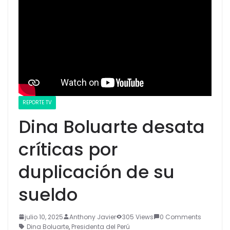
REPORTE TV
Dina Boluarte desata
críticas por
duplicación de su
sueldo
julio 10, 2025
Anthony Javier
305 Views
0 Comments
Dina Boluarte
,
Presidenta del Perú