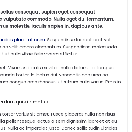
hasellus consequat sapien eget consequat
e vulputate commodo. Nulla eget dui fermentum,
isus molestie, iaculis sapien in, dapibus ante.
acilisis placerat enim
. Suspendisse laoreet erat vel
us ac velit ornare elementum. Suspendisse malesuada
ut nulla vitae felis viverra efficitur.
. Vivamus iaculis ex vitae nulla dictum, ac tempus
lesuada tortor. In lectus dui, venenatis non urna ac,
um congue eros rhoncus, ut rutrum nulla varius. Proin in
erdum quis id metus.
tortor varius sit amet. Fusce placerat nulla non risus
 Nulla pellentesque lectus a sem dignissim laoreet at eu
. Nulla ac imperdiet justo. Donec sollicitudin ultricies