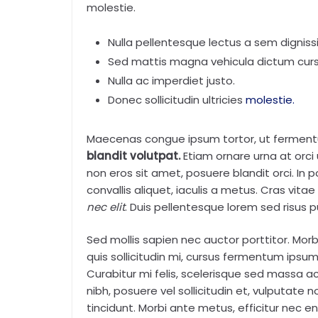
molestie.
Nulla pellentesque lectus a sem dignissi
Sed mattis magna vehicula dictum curs
Nulla ac imperdiet justo.
Donec sollicitudin ultricies
molestie.
Maecenas congue ipsum tortor, ut fermentu
blandit volutpat.
Etiam ornare urna at orci 
non eros sit amet, posuere blandit orci. In p
convallis aliquet, iaculis a metus. Cras vita
nec elit
. Duis pellentesque lorem sed risus pu
Sed mollis sapien nec auctor porttitor. Mor
quis sollicitudin mi, cursus fermentum ipsum
Curabitur mi felis, scelerisque sed massa ac,
nibh, posuere vel sollicitudin et, vulputate 
tincidunt. Morbi ante metus, efficitur nec en