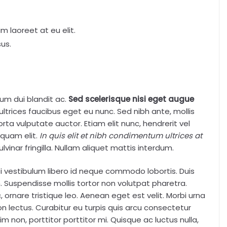
m laoreet at eu elit.
us.
m dui blandit ac.
Sed scelerisque nisi eget augue
ultrices faucibus eget eu nunc. Sed nibh ante, mollis
orta vulputate auctor. Etiam elit nunc, hendrerit vel
e quam elit.
In quis elit et nibh condimentum ultrices at
lvinar fringilla. Nullam aliquet mattis interdum.
bi vestibulum libero id neque commodo lobortis. Duis
. Suspendisse mollis tortor non volutpat pharetra.
 ornare tristique leo. Aenean eget est velit. Morbi urna
non lectus. Curabitur eu turpis quis arcu consectetur
im non, porttitor porttitor mi. Quisque ac luctus nulla,