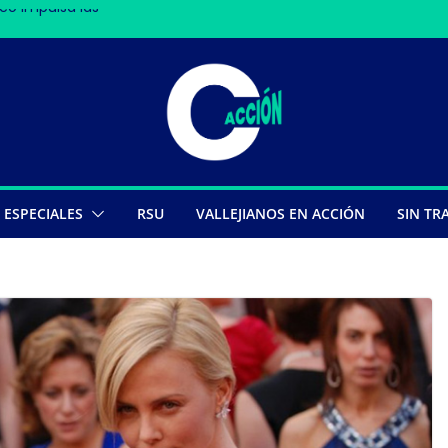
co impulsa las
en Nasca deja 13
s
pe récords
ESPECIALES
RSU
VALLEJIANOS EN ACCIÓN
SIN TR