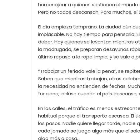
homenajear a quienes sostienen el mundo co
Pero no todos descansan. Para muchos, el D
El día empieza temprano. La ciudad aún d
implacable. No hay tiempo para pensarlo. E
deber. Hay quienes se levantan mientras ot
la madrugada, se preparan desayunos rápido
último repaso a la ropa limpia, y se sale a p
“Trabajar un feriado vale la pena”, se rep
Saben que mientras trabajan, otros celebr
la necesidad no entienden de fechas. Much
funcione, incluso cuando el país descansa,
En las calles, el tráfico es menos estresan
habitual porque el transporte escasea. El 
los pasos. Nadie quiere llegar tarde, nadie
cada jornada se juega algo más que el salario
algo más a casa.