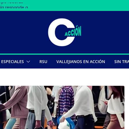
mpe récords
ola responde a
dos de su libro
 en Nasca deja 13
les
ESPECIALES
RSU
VALLEJIANOS EN ACCIÓN
SIN TR