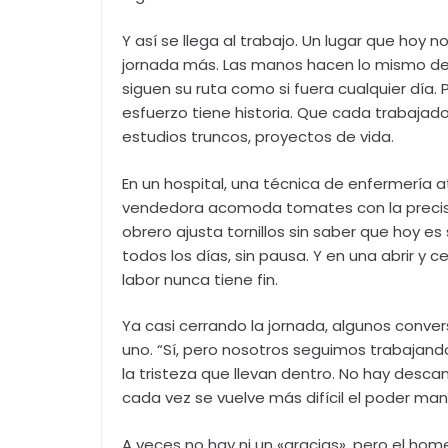
Y así se llega al trabajo. Un lugar que hoy no
jornada más. Las manos hacen lo mismo de s
siguen su ruta como si fuera cualquier día. 
esfuerzo tiene historia. Que cada trabajador
estudios truncos, proyectos de vida.
En un hospital, una técnica de enfermería 
vendedora acomoda tomates con la precisió
obrero ajusta tornillos sin saber que hoy e
todos los días, sin pausa. Y en una abrir y c
labor nunca tiene fin.
Ya casi cerrando la jornada, algunos conver
uno. “Sí, pero nosotros seguimos trabajand
la tristeza que llevan dentro. No hay desca
cada vez se vuelve más difícil el poder ma
A veces no hay ni un «gracias», pero el home