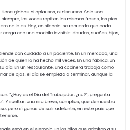
 tiene globos, ni aplausos, ni discursos. Solo una
iempre, las voces repiten las mismas frases, los pies
Pero no lo es. Hoy, en silencio, se recuerda que cada
 carga con una mochila invisible: deudas, sueños, hijos,
atiende con cuidado a un paciente. En un mercado, una
n de quien lo ha hecho mil veces. En una fábrica, un
s su día. En un restaurante, una cocinera trabaja como
errar de ojos, el día se empieza a terminar, aunque la
san. “¿Hoy es el Día del Trabajador, ¿no?”, pregunta
o”. Y sueltan una risa breve, cómplice, que demuestra
nso, pero sí ganas de salir adelante, en este país que
ntenerse.
naje está en el ejemplo. En los hijos que admiran a su