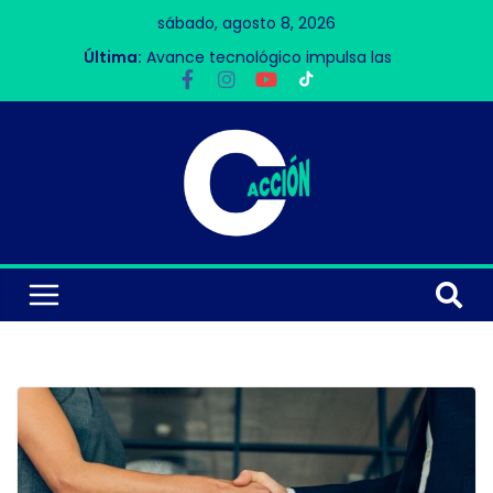
sábado, agosto 8, 2026
Última:
Avance tecnológico impulsa las
redes 6G
Accidente aéreo en Nasca deja 13
víctimas mortales
Bar
Contigo, Perú
La Velada VI rompe récords