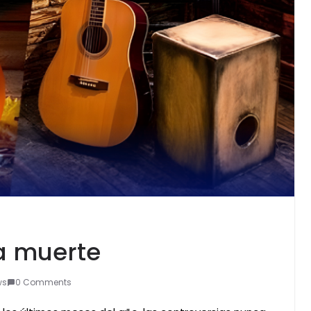
la muerte
ws
0 Comments