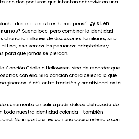
e son dos posturas que intentan sobrevivir en una
eluche durante unas tres horas, pensé:
¿y si, en
sionamos?
Suena loco, pero combinar la identidad
 ahorraría millones de discusiones familiares, sino
 al final, eso somos los peruanos: adaptables y
es para que jamás se pierdan.
 la Canción Criolla o Halloween, sino de recordar que
sotros con ella. Si la canción criolla celebra lo que
aginamos. Y ahí, entre tradición y creatividad, está
o seriamente en salir a pedir dulces disfrazada de
con toda nuestra identidad colorida— también
acional. No importa si es con una causa rellena o con