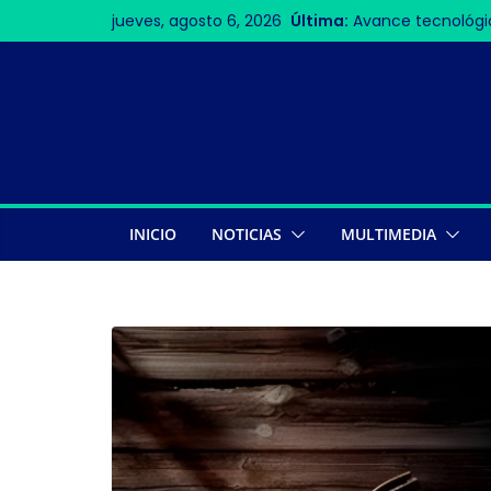
jueves, agosto 6, 2026
Última:
Avance tecnológi
redes 6G
Accidente aéreo e
víctimas mortale
Bar
Contigo, Perú
La Velada VI romp
INICIO
NOTICIAS
MULTIMEDIA