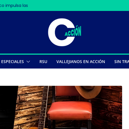
co impulsa las
n Nasca deja 13
s
e récords
ESPECIALES
RSU
VALLEJIANOS EN ACCIÓN
SIN TR