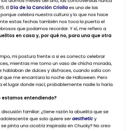
los últimos meses del año, las controversias nunca
5. El
Día de la Canción Criolla
es una de las
orque celebra nuestra cultura y lo que nos hace
nte estas fechas también nos toca la puerta el
nebrosos que podamos recordar. Y sí, me refiero a
elitos en casa y, por qué no, para una que otra
mpo, mi postura frente a si es correcto celebrar
raíces, mientras me tomo un vaso de chicha morada,
 hablaban de dulces y disfraces, cuando salía con
ral que me encantara la noche de Halloween.
Pero
a el lugar donde nací, probablemente nadie lo haría.
lo estamos entendiendo?
iscusión familiar: ¿tiene razón la abuelita que se
 adolescente que solo quiere ser
aesthetic
y
 se pinta una cicatriz inspirada en Chucky?
No creo