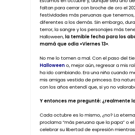
Estamos en octubre y, aunque sea uno de 
faltan para cerrar con broche de oro el 202
festividades más peruanas que tenemos, p
diferentes a los demás.
Sin embargo, dura
terror, la sangre y los personajes más te
Halloween,
la temible fecha para los abu
mamá que odia «Viernes 13»
.
No me lo tomen a mal. Con el paso del tie
Halloween
o, mejor aún, regresar a mis 
ha ido cambiando.
Era una niña cuando me
mis amigas vestida de princesa. Era natu
con los años entendí que, si yo no valorab
Y entonces me pregunté: ¿realmente 
Cada octubre es lo mismo, ¿no? La eterna d
proclama “más peruana que la papa” o el
celebrar su libertad de expresión mientras