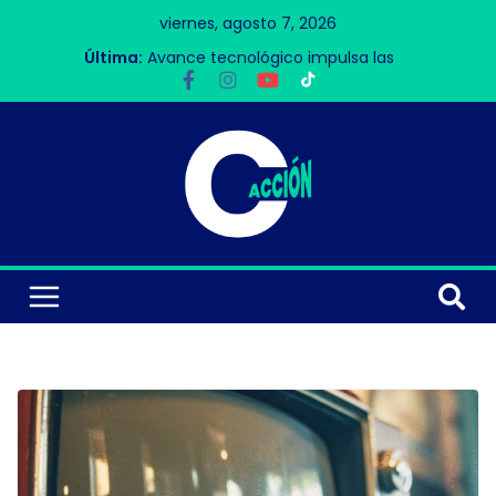
viernes, agosto 7, 2026
Última:
Avance tecnológico impulsa las
redes 6G
Accidente aéreo en Nasca deja 13
víctimas mortales
Bar
Contigo, Perú
La Velada VI rompe récords