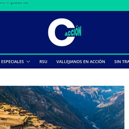
co impulsa las
en Nasca deja 13
s
pe récords
ESPECIALES
RSU
VALLEJIANOS EN ACCIÓN
SIN TR