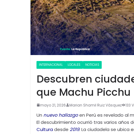
INTERNACIONAL
LOCALES
NOTICIAS
Descubren ciudad
que Machu Picchu
mayo 21, 2026
Marian Shamil Ruiz Vásquez
133 
Un
nuevo hallazgo
en Perú es revelado al
El descubrimiento ocurrió tras varios años 
Cultura
desde
2019
. La ciudadela se ubica