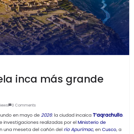
ela inca más grande
Views
0 Comments
 mundo en mayo de
2026
: la ciudad incaica
T’aqrachullo
.
de investigaciones realizadas por el
Ministerio de
 en una meseta del cañón del
río Apurímac
,
en
Cusco
, a