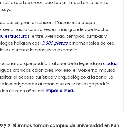
. Los expertos creen que fue un importante centro
nsuyo.
do por su gran extensión.
T’aqrachullo
ocupa
que sería hasta cuatro veces más grande que Machu
00 estructuras
, entre viviendas, templos, tumbas y
logos hallaron casi
3.000 piezas
ornamentales de oro,
lictos durante la conquista española.
acional porque podría tratarse de la legendaria
ciudad
guas crónicas coloniales. Por ello, el Gobierno impulsa
cilitar el acceso turístico y arqueológico a la zona. La
os investigadores afirman que este hallazgo podría
 los últimos años del
Imperio Inca.
o y s
Alumnos toman campus de universidad en Pun