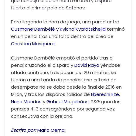
que condujo el balón hasta el área y disparó
fuerte al primer palo de Safonov.
Pero llegando la hora de juego, una pared entre
Ousmane Dembélé
y
Kvicha Kvaratskhelia
terminó
en un penal tras una falta dentro del área de
Christian Mosquera
.
Ousmane Dembélé empató el partido tras el
penal cruzando el disparo y
David Raya
yéndose
al lado contrario, tras pasar los 120 minutos, se
fueron a una tanda de penales, ese criterio de
desempate no se daba desde la final de 2016 en
Milán, y tras los disparos fallidos de
Eberechi Eze
,
Nuno Mendes
y
Gabriel Magalhães
, PSG ganó los
penales 4-3 consagrándose por segunda vez
consecutiva con la orejona.
Escrito por:
Mario Cerna