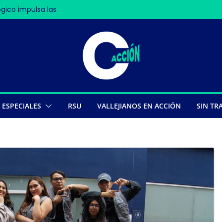
gico impulsa las
o en Nasca deja 13
les
ompe récords
ESPECIALES
RSU
VALLEJIANOS EN ACCIÓN
SIN TR