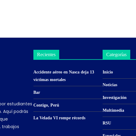
Recientes
Categorías
Accidente aéreo en Nasca deja 13
Inicio
víctimas mortales
Noticias
Bar
Investigación
por estudiantes
Contigo, Perú
Multimedia
. Aquí podrás
La Velada VI rompe récords
 que
RSU
, trabajos
Especiales