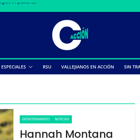
gico impulsa las
o en Nasca deja 13
les
ompe récords
ESPECIALES
RSU
VALLEJIANOS EN ACCIÓN
SIN TR
ENTRETENIMIENTO
NOTICIAS
Hannah Montana