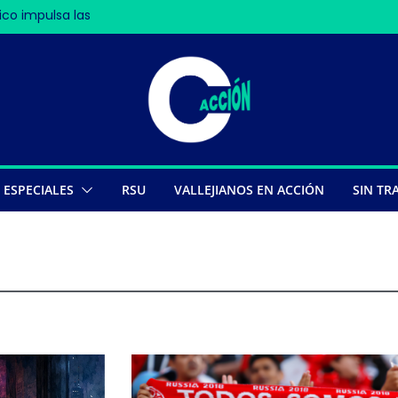
co impulsa las
en Nasca deja 13
s
pe récords
ESPECIALES
RSU
VALLEJIANOS EN ACCIÓN
SIN TR
Technology