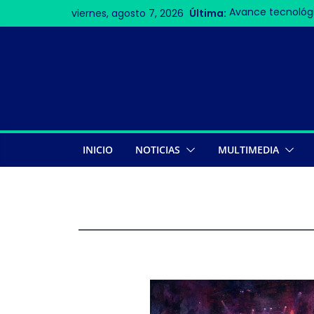
viernes, agosto 7, 2026
Última:
Avance tecnológi
redes 6G
Accidente aéreo 
víctimas mortale
Bar
Contigo, Perú
La Velada VI rom
INICIO
NOTICIAS
MULTIMEDIA