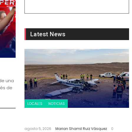
Latest News
 de una
ués de
LOCALES
NOTICIAS
Accidente aéreo en Nasca deja 13
víctimas mortales
agosto 5, 2026
Marian Shamil Ruiz Vásquez
0