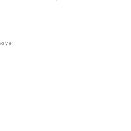
a y el
jes