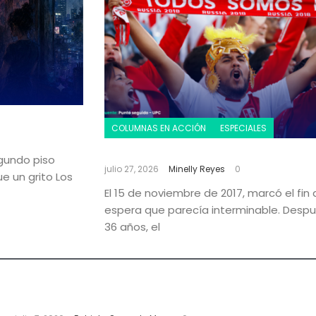
COLUMNAS EN ACCIÓN
ESPECIALES
Contigo, Perú
gundo piso
julio 27, 2026
Minelly Reyes
0
e un grito Los
El 15 de noviembre de 2017, marcó el fin
espera que parecía interminable. Desp
36 años, el
El invierno que llamé amor