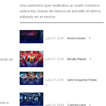
Una avioneta que realizaba un vuelo turístico
sobre las Líneas de Nasca se estrelló el último
sábado en el sector
Bar
a
julio 27, 2026
Alvaro Acero
0
Contigo, Perú
uando el
julio 27, 2026
Minelly Reyes
0
La Velada VI rompe récords
julio 27, 2026
Leila Saquiray Flores
0
Avance tecnológico impulsa las
redes 6G
nza a
julio 25, 2026
Camila Lara
0