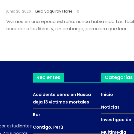
Todos quieren saber, pocos quieren leer
junio 20, 2026
Leila Saquiray Flores
0
Vivimos en una época extraña: nunca había sido tan fácil
acceder a los libros y, sin embargo, pareciera que leer
Recientes
Categorías
Accidente aéreo en Nasca
Inicio
deja 13 víctimas mortales
Noticias
Bar
Investigación
por estudiantes
Contigo, Perú
Multimedia
. Aquí podrás