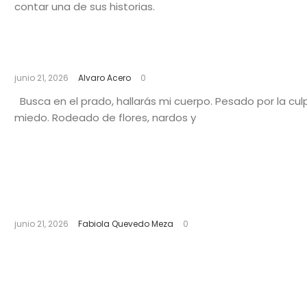
contar una de sus historias.
Cansancio
junio 21, 2026
Alvaro Acero
0
Busca en el prado, hallarás mi cuerpo. Pesado por la culp
miedo. Rodeado de flores, nardos y
Especial por el Día de la Madre | Reporta
en Accion
junio 21, 2026
Fabiola Quevedo Meza
0