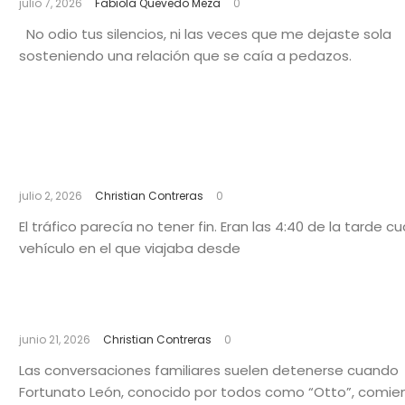
julio 7, 2026
Fabiola Quevedo Meza
0
No odio tus silencios, ni las veces que me dejaste sola
sosteniendo una relación que se caía a pedazos.
Entre banderas y libertad: una tarde en l
Marcha del Orgullo
julio 2, 2026
Christian Contreras
0
El tráfico parecía no tener fin. Eran las 4:40 de la tarde c
vehículo en el que viajaba desde
Una vida levantada con esfuerzo
junio 21, 2026
Christian Contreras
0
Las conversaciones familiares suelen detenerse cuando
Fortunato León, conocido por todos como “Otto”, comie